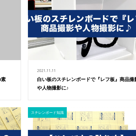
2021.11.11
の素
白い板のスチレンボードで『レフ板』商品撮
や人物撮影に♪
スチレンボード知識