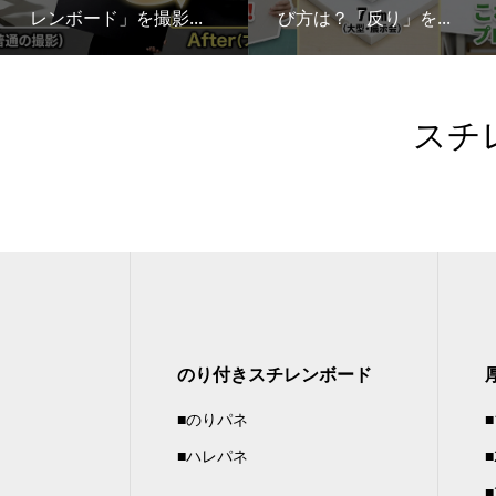
レンボード」を撮影...
び方は？「反り」を...
スチ
のり付きスチレンボード
■のりパネ
■ハレパネ