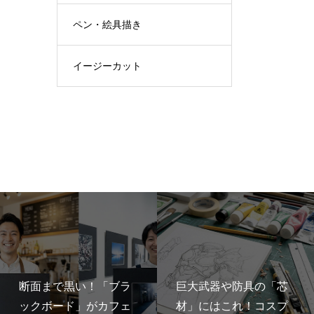
ペン・絵具描き
イージーカット
断面まで黒い！「ブラ
巨大武器や防具の「芯
ックボード」がカフェ
材」にはこれ！コスプ