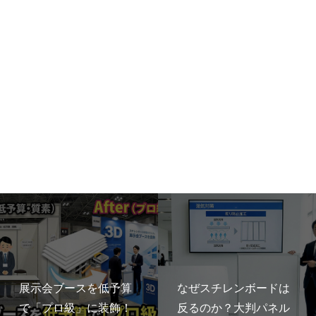
展示会ブースを低予算
なぜスチレンボードは
で「プロ級」に装飾！
反るのか？大判パネル