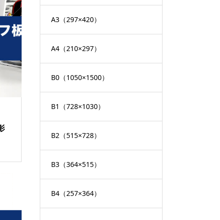
A3（297×420）
A4（210×297）
B0（1050×1500）
B1（728×1030）
影
B2（515×728）
B3（364×515）
B4（257×364）