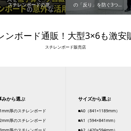
スチレンボードの意...
の「反り」を防ぐ3つ...
レンボード通販！大型3×6も激安
スチレンボード販売店
厚みから選ぶ
サイズから選ぶ
■1mm厚のスチレンボード
■A0（841×1189mm）
■2mm厚のスチレンボード
■A1（594×841mm）
■3mm厚のスチレンボード
■A2（420×594mm）