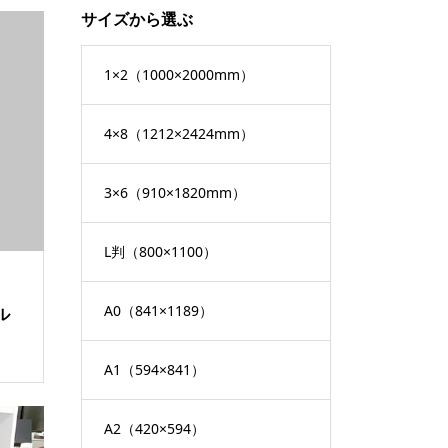
サイズから選ぶ
1×2（1000×2000mm）
4×8（1212×2424mm）
3×6（910×1820mm）
L判（800×1100）
A0（841×1189）
ル
A1（594×841）
A2（420×594）