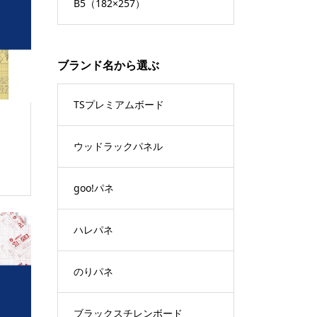
B5（182×257）
ブランド名から選ぶ
TSプレミアムボード
ウッドラックパネル
goo!パネ
ハレパネ
のりパネ
ブラックスチレンボード