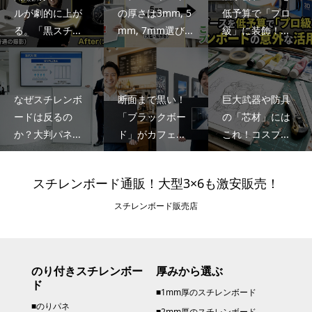
ルが劇的に上が
の厚さは3mm, 5
低予算で「プロ
る。「黒スチ...
mm, 7mm選び...
級」に装飾！...
なぜスチレンボ
断面まで黒い！
巨大武器や防具
ードは反るの
「ブラックボー
の「芯材」には
か？大判パネ...
ド」がカフェ...
これ！コスプ...
スチレンボード通販！大型3×6も激安販売！
スチレンボード販売店
のり付きスチレンボー
厚みから選ぶ
ド
■1mm厚のスチレンボード
■のりパネ
■2mm厚のスチレンボード