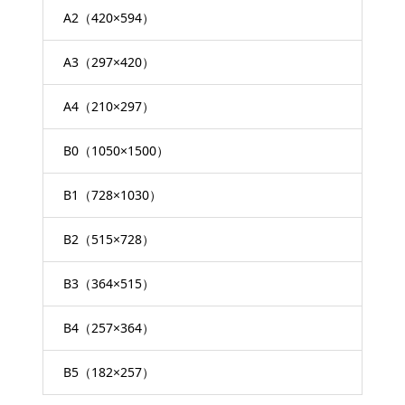
A2（420×594）
A3（297×420）
A4（210×297）
B0（1050×1500）
B1（728×1030）
B2（515×728）
B3（364×515）
B4（257×364）
B5（182×257）