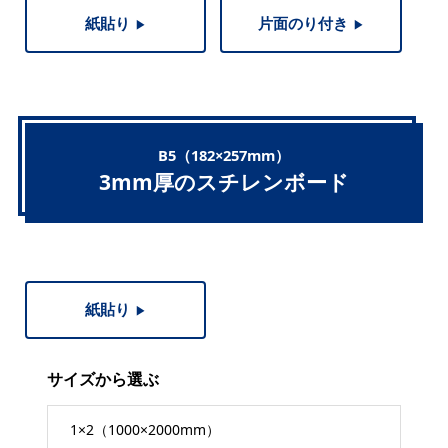
紙貼り
片面のり付き
▶︎
▶︎
B5（182×257mm）
3mm厚のスチレンボード
紙貼り
▶︎
サイズから選ぶ
1×2（1000×2000mm）