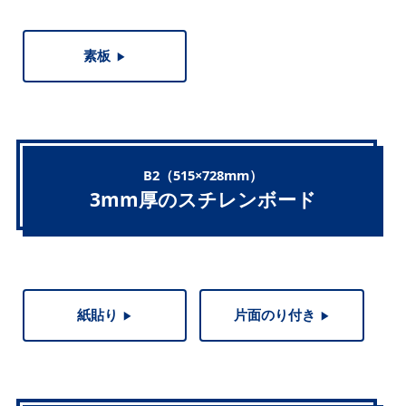
素板
▶︎
B2（515×728mm）
3mm厚のスチレンボード
紙貼り
片面のり付き
▶︎
▶︎