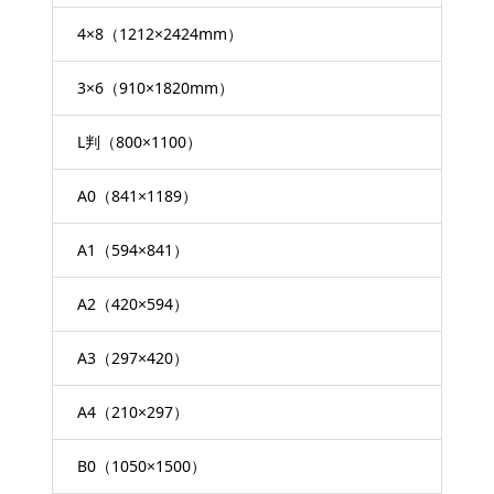
4×8（1212×2424mm）
3×6（910×1820mm）
L判（800×1100）
A0（841×1189）
A1（594×841）
A2（420×594）
A3（297×420）
A4（210×297）
B0（1050×1500）