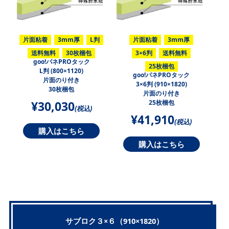
片面粘着
3mm厚
L判
片面粘着
3mm厚
送料無料
30枚梱包
3×6判
送料無料
goo!パネPROタック
25枚梱包
L判 (800×1120)
goo!パネPROタック
片面のり付き
3×6判 (910×1820)
30枚梱包
片面のり付き
¥30,030
25枚梱包
(税込)
¥41,910
(税込)
購入はこちら
購入はこちら
サブロク３×６（910×1820）