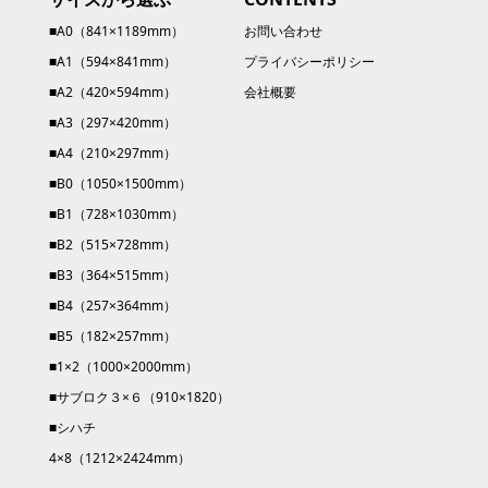
■A0（841×1189mm）
お問い合わせ
■A1（594×841mm）
プライバシーポリシー
■A2（420×594mm）
会社概要
■A3（297×420mm）
■A4（210×297mm）
■B0（1050×1500mm）
■B1（728×1030mm）
■B2（515×728mm）
■B3（364×515mm）
■B4（257×364mm）
■B5（182×257mm）
■1×2（1000×2000mm）
■サブロク３×６（910×1820）
■シハチ
4×8（1212×2424mm）