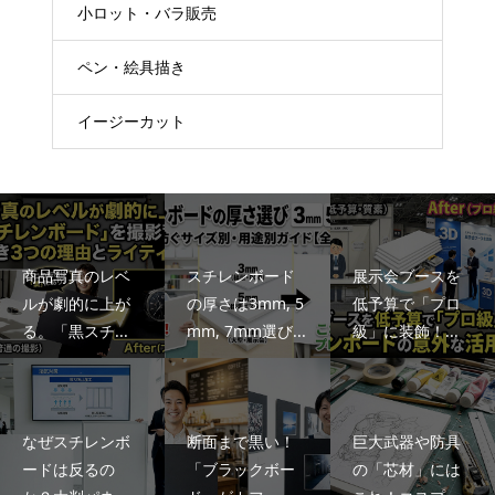
小ロット・バラ販売
ペン・絵具描き
イージーカット
商品写真のレベ
スチレンボード
展示会ブースを
ルが劇的に上が
の厚さは3mm, 5
低予算で「プロ
る。「黒スチ...
mm, 7mm選び...
級」に装飾！...
なぜスチレンボ
断面まで黒い！
巨大武器や防具
ードは反るの
「ブラックボー
の「芯材」には