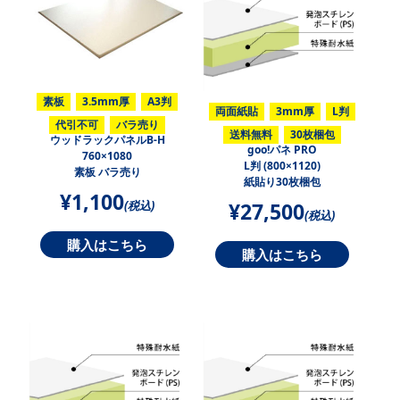
素板
3.5mm厚
A3判
両面紙貼
3mm厚
L判
代引不可
バラ売り
送料無料
30枚梱包
ウッドラックパネルB-H
goo!パネ PRO
760×1080
L判 (800×1120)
素板 バラ売り
紙貼り30枚梱包
¥1,100
¥27,500
(税込)
(税込)
購入はこちら
購入はこちら