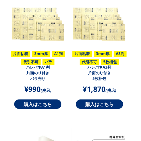
片面粘着
3mm厚
A1判
片面粘着
3mm厚
A3判
代引不可
バラ
代引不可
5枚梱包
ハレパネA1判
ハレパネA3判
片面のり付き
片面のり付き
バラ売り
5枚梱包
¥990
¥1,870
(税込)
(税込)
購入はこちら
購入はこちら